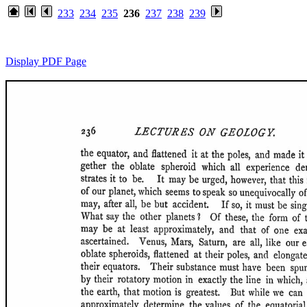
233
234
235
236
237
238
239
Display PDF Page