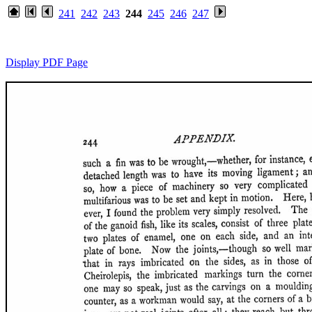
241
242
243
244
245
246
247
Display PDF Page