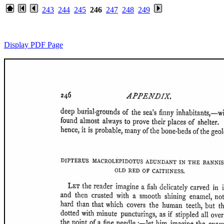
243
244
245
246
247
248
249
Display PDF Page