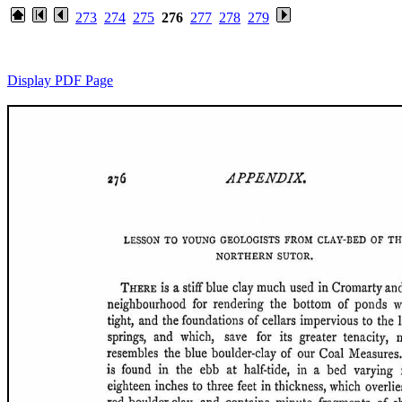
273
274
275
276
277
278
279
Display PDF Page