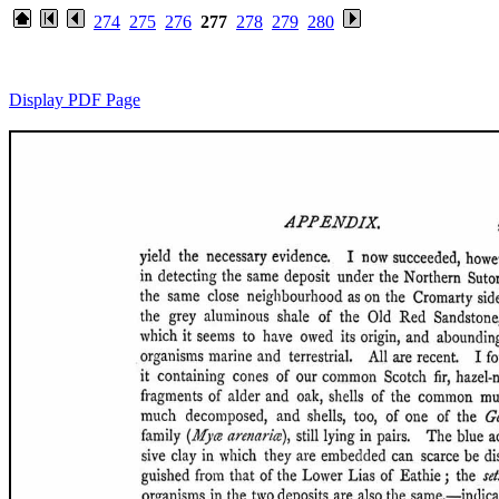
274
275
276
277
278
279
280
Display PDF Page