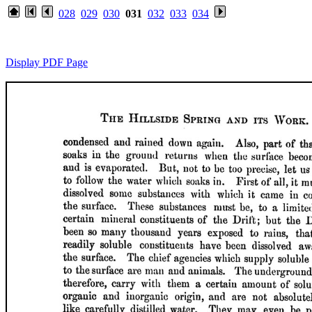
028
029
030
031
032
033
034
Display PDF Page