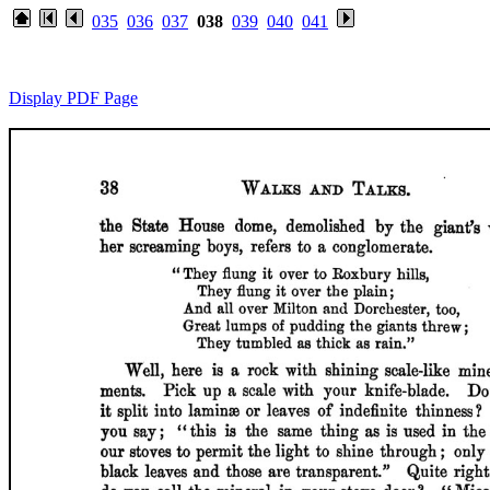
035
036
037
038
039
040
041
Display PDF Page