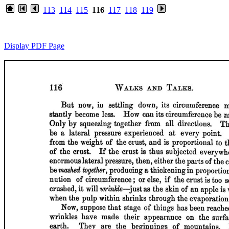
113
114
115
116
117
118
119
Display PDF Page