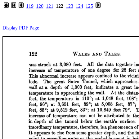
119
120
121
122
123
124
125
Display PDF Page