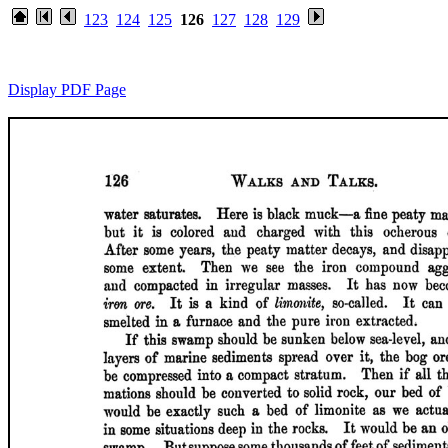
123
124
125
126
127
128
129
Display PDF Page