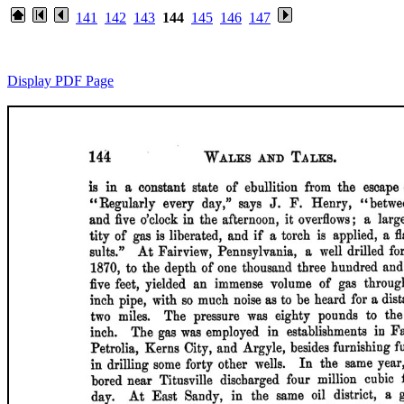
141
142
143
144
145
146
147
Display PDF Page