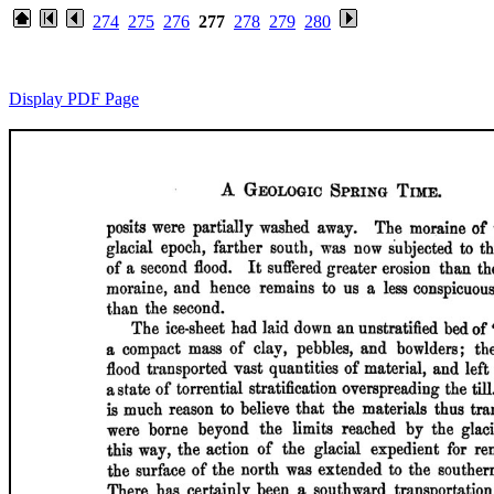
274
275
276
277
278
279
280
Display PDF Page