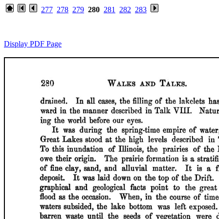
277
278
279
280
281
282
283
Display PDF Page