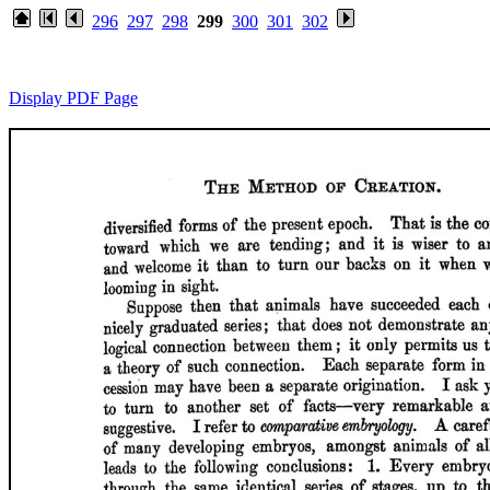
296
297
298
299
300
301
302
Display PDF Page