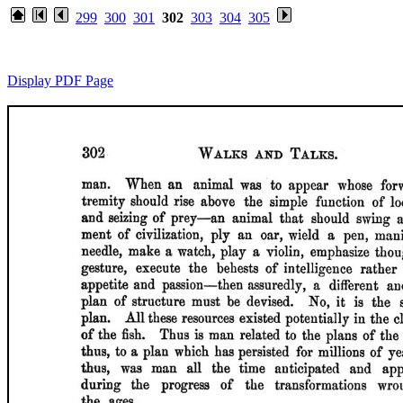
299
300
301
302
303
304
305
Display PDF Page