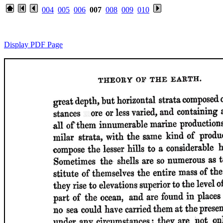
004
005
006
007
008
009
010
Display PDF Page