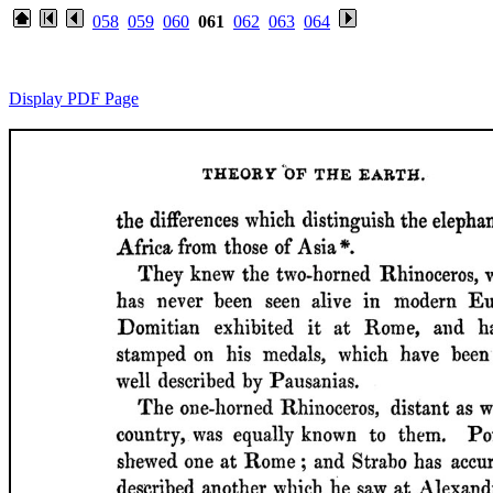
058
059
060
061
062
063
064
Display PDF Page