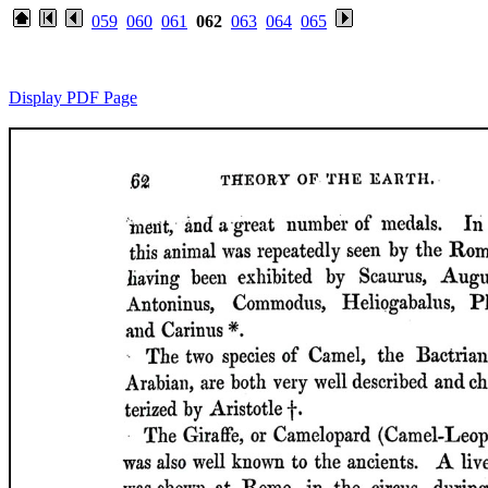
059
060
061
062
063
064
065
Display PDF Page