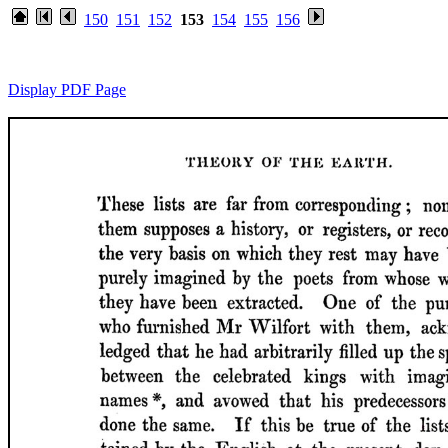
150
151
152
153
154
155
156
Display PDF Page