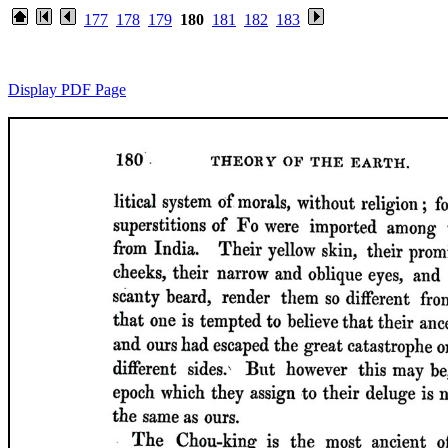
177
178
179
180
181
182
183
Display PDF Page