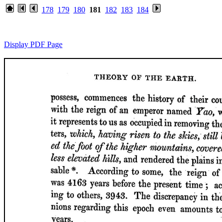
178
179
180
181
182
183
184
Display PDF Page