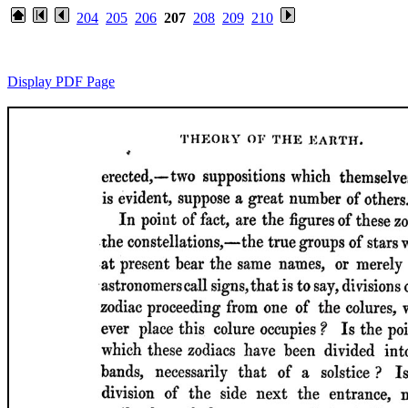
204
205
206
207
208
209
210
Display PDF Page