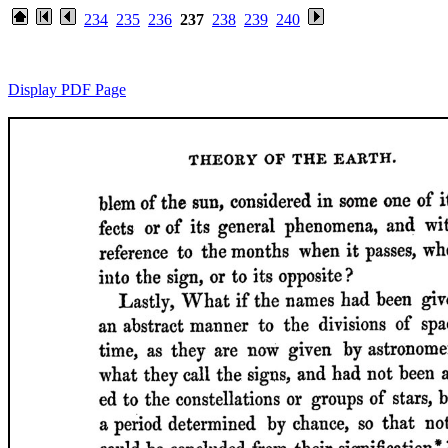
234
235
236
237
238
239
240
Display PDF Page