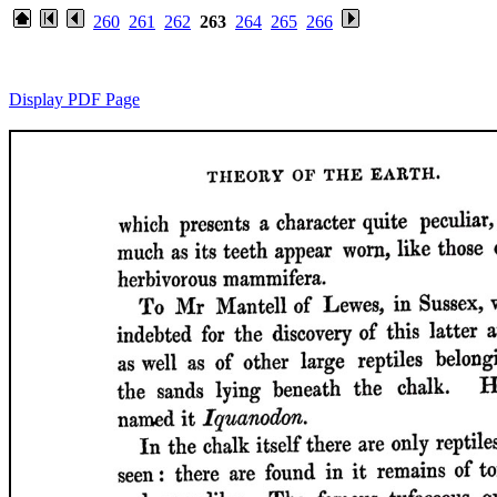
260
261
262
263
264
265
266
Display PDF Page