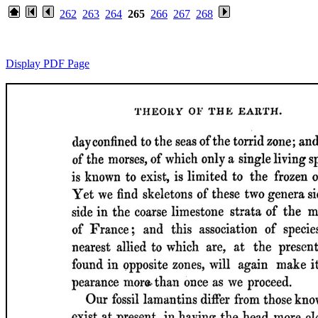
262
263
264
265
266
267
268
Display PDF Page