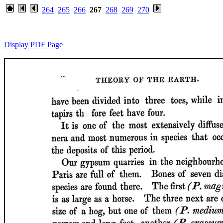
264
265
266
267
268
269
270
Display PDF Page