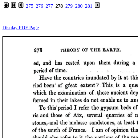
275
276
277
278
279
280
281
Display PDF Page