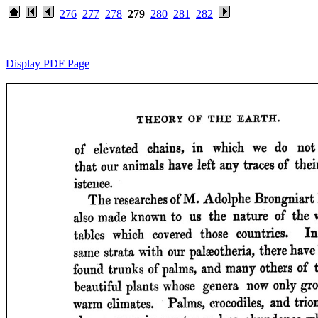
276
277
278
279
280
281
282
Display PDF Page