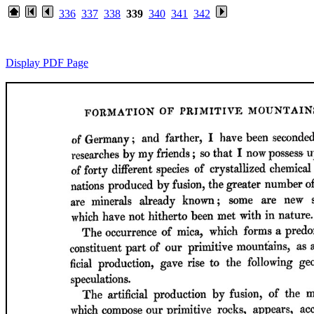
336
337
338
339
340
341
342
Display PDF Page