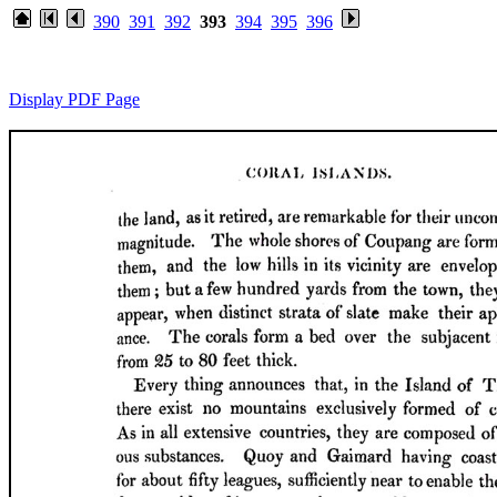
390
391
392
393
394
395
396
Display PDF Page