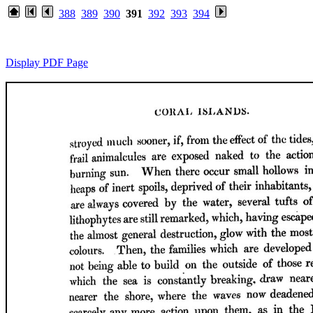
388
389
390
391
392
393
394
Display PDF Page