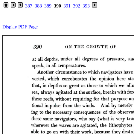
387
388
389
390
391
392
393
Display PDF Page