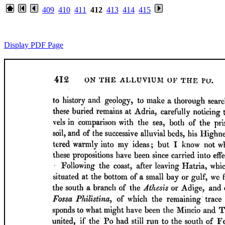
409
410
411
412
413
414
415
Display PDF Page