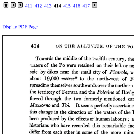
411
412
413
414
415
416
417
Display PDF Page