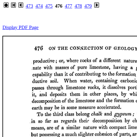
473
474
475
476
477
478
479
Display PDF Page