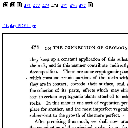
471
472
473
474
475
476
477
Display PDF Page