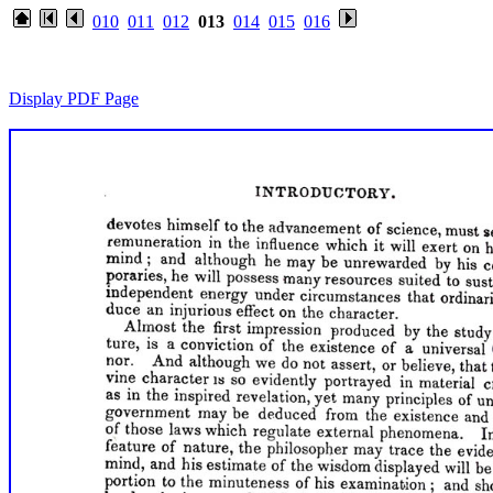
010
011
012
013
014
015
016
Display PDF Page