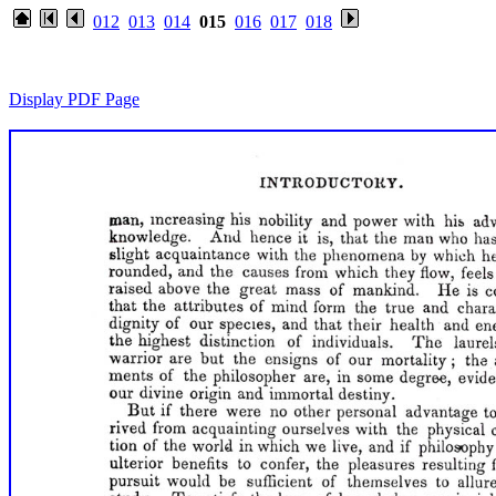
012
013
014
015
016
017
018
Display PDF Page