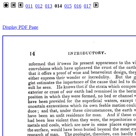
011
012
013
014
015
016
017
Display PDF Page