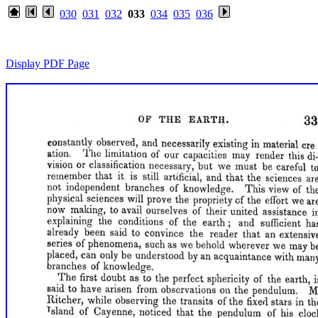
030
031
032
033
034
035
036
Display PDF Page