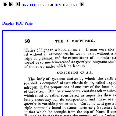
065
066
067
068
069
070
071
Display PDF Page