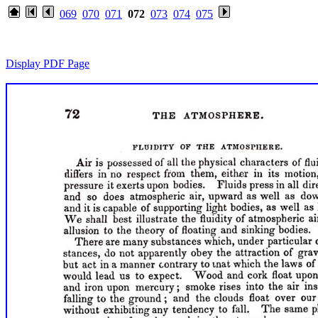
069
070
071
072
073
074
075
Display PDF Page