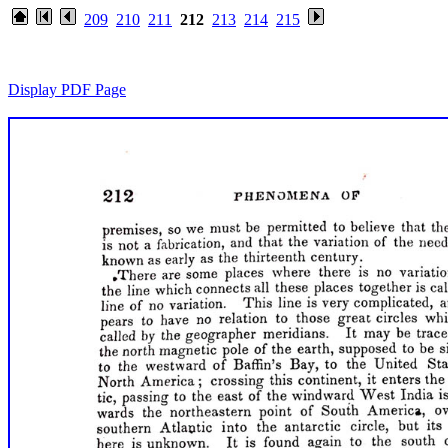
209
210
211
212
213
214
215
Display PDF Page