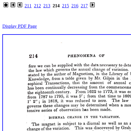
211
212
213
214
215
216
217
Display PDF Page