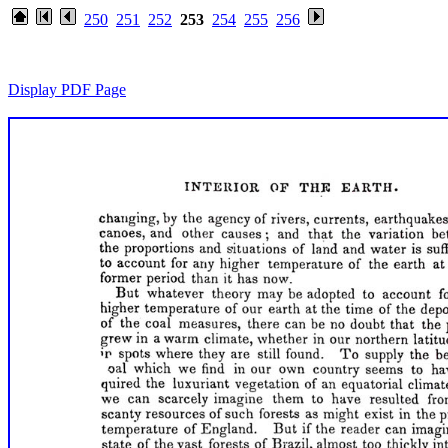
250
251
252
253
254
255
256
Display PDF Page