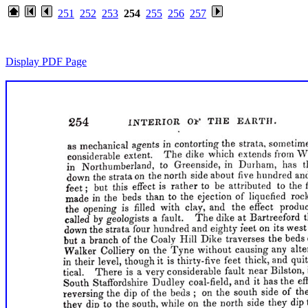
251
252
253
254
255
256
257
Display PDF Page