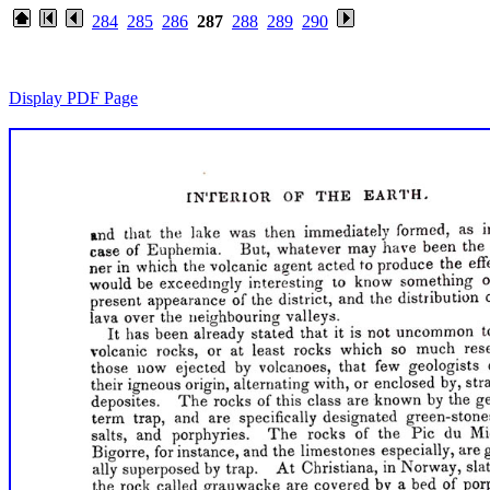
284
285
286
287
288
289
290
Display PDF Page