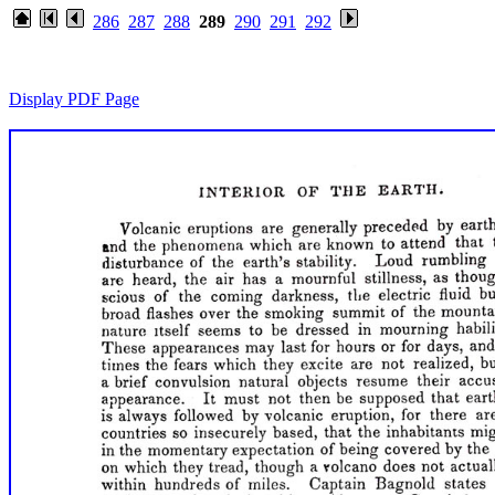
286
287
288
289
290
291
292
Display PDF Page