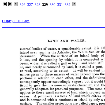
326
327
328
329
330
331
332
Display PDF Page