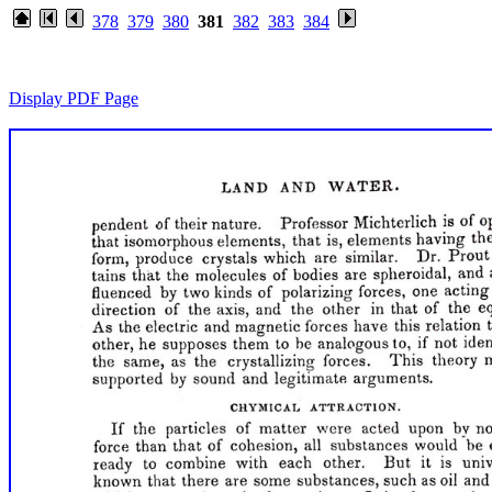
378
379
380
381
382
383
384
Display PDF Page